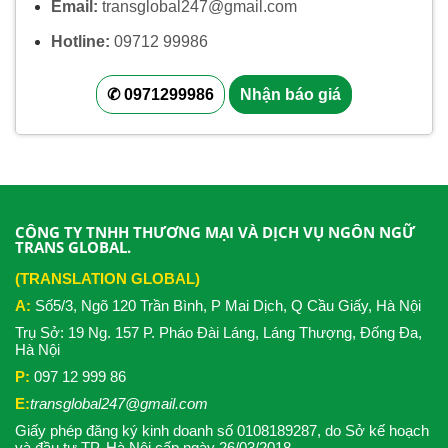
Email:
transglobal247@gmail.com
Hotline:
09712 99986
✆ 0971299986
Nhận báo giá
CÔNG TY TNHH THƯƠNG MẠI VÀ DỊCH VỤ NGÔN NGỮ
TRANS GLOBAL.
(TRANSLATION GLOBAL)
A:
Số5/3, Ngõ 120 Trần Bình, P Mai Dịch, Q Cầu Giấy, Hà Nội
Trụ Sở: 19 Ng. 157 P. Pháo Đài Láng, Láng Thượng, Đống Đa,
Hà Nội
P:
097 12 999 86
E:
transglobal247@gmail.com
Giấy phép đăng ký kinh doanh số 0108189287, do Sở kế hoạch
và đầu tư TP. Hà Nội cấp ngày 26/03/2018.