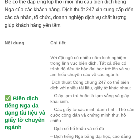
Để có thể đáp ứng kịp thời mọi nhu cầu biên dịch tiếng
Nga của các khách hàng. Dịch thuật 247 xin cung cấp đến
các cá nhân, tổ chức, doanh nghiệp dịch vụ chất lượng
giúp khách hàng yên tâm.
Nội dung
Chi tiết
Với đội ngũ có nhiều năm kinh nghiệm
trong lĩnh vực biên dịch. Tất cả đều có
trình độ đều từ bậc đại học trở lên và sự
am hiểu chuyên sâu về các ngành.
Dịch thuật Công chứng 247 có thể biên
dịch với nhiều tài liệu, giấy tờ khác nhau:
– Giấy tạm trú hoặc là tạm vắng và giấy
Biên dịch
khai sinh.
tiếng Nga đa
– Các giấy tờ xác minh danh tính: Thẻ căn
dạng tài liệu và
cước công dân và chứng minh thư, hộ
giấy tờ chuyên
chiếu.
ngành
– Dịch sổ hổ khẩu và sổ đỏ.
– Dịch tiếng Nga bằng đại học, cao đẳng