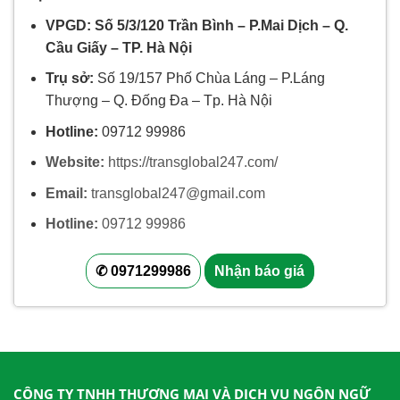
VPGD: Số 5/3/120 Trần Bình – P.Mai Dịch – Q.
Cầu Giấy – TP. Hà Nội
Trụ sở:
Số 19/157 Phố Chùa Láng – P.Láng
Thượng – Q. Đống Đa – Tp. Hà Nội
Hotline:
09712 99986
Website:
https://transglobal247.com/
Email:
transglobal247@gmail.com
Hotline:
09712 99986
✆ 0971299986
Nhận báo giá
CÔNG TY TNHH THƯƠNG MẠI VÀ DỊCH VỤ NGÔN NGỮ