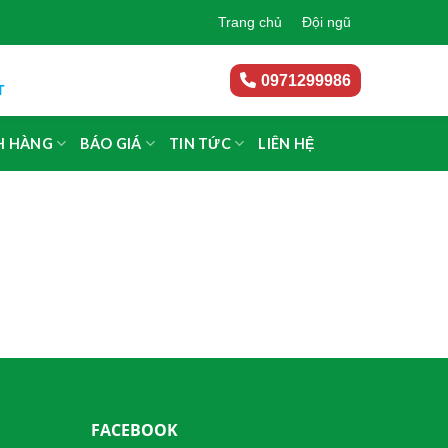
Trang chủ
Đội ngũ
0971299986
T
H HÀNG
BÁO GIÁ
TIN TỨC
LIÊN HỆ
FACEBOOK